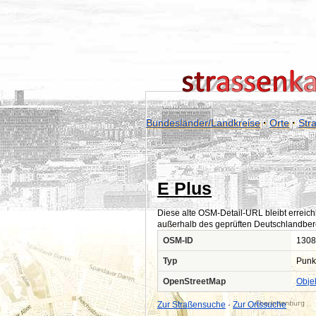
Bundesländer/Landkreise
·
Orte
·
Str
E Plus
Diese alte OSM-Detail-URL bleibt erreich
außerhalb des geprüften Deutschlandber
OSM-ID
1308
Typ
Punk
OpenStreetMap
Obje
Zur Straßensuche
·
Zur Ortssuche