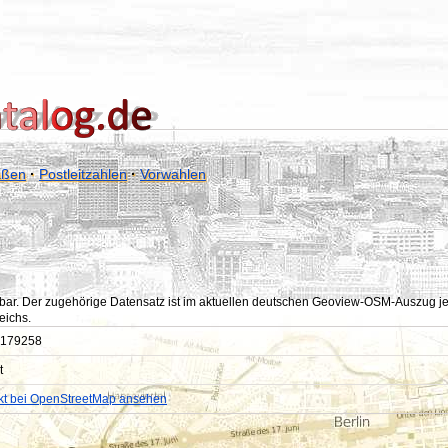
aßen
·
Postleitzahlen
·
Vorwahlen
bar. Der zugehörige Datensatz ist im aktuellen deutschen Geoview-OSM-Auszug jedoc
eichs.
179258
t
kt bei OpenStreetMap ansehen