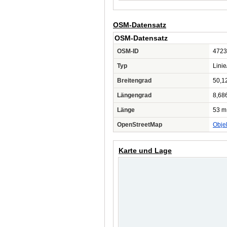
OSM-Datensatz
OSM-Datensatz
OSM-ID
4723
Typ
Lini
Breitengrad
50,1
Längengrad
8,68
Länge
53 m
OpenStreetMap
Obje
Karte und Lage