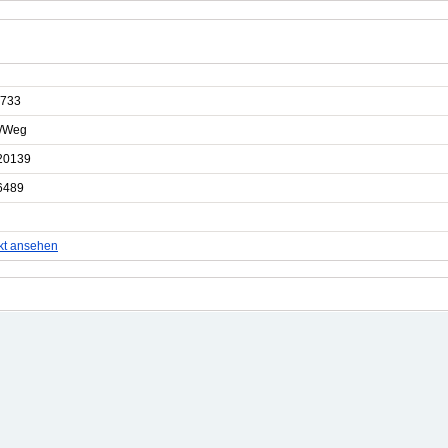
733
e/Weg
20139
6489
kt ansehen