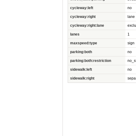
cycleway:left
no
cycleway:right
lane
cycleway:right:lane
excl
lanes
1
maxspeed:type
sign
parking:both
no
parking:both:restriction
no_s
sidewalk:left
no
sidewalk:right
sepa