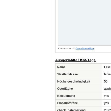
Kartendaten ©
OpenStreetMap
.
Ausgewählte OSM-Tags
Name
Ecke
Straßenklasse
tertia
Höchstgeschwindigkeit
50
Oberfläche
asph
Beleuchtung
yes
Einbahnstraße
yes
check_date:parking
2022