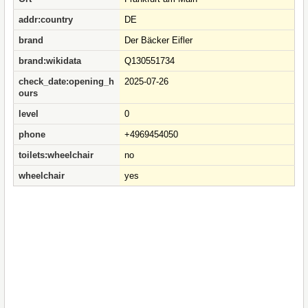
addr:country
DE
brand
Der Bäcker Eifler
brand:wikidata
Q130551734
check_date:opening_h
2025-07-26
ours
level
0
phone
+4969454050
toilets:wheelchair
no
wheelchair
yes