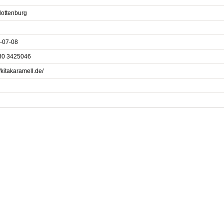
lottenburg
-07-08
30 3425046
//kitakaramell.de/