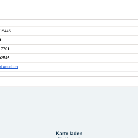
15445
t
17701
02546
kt ansehen
Karte laden