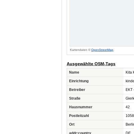
Kartendaten ©
OpenStreetMap
.
Ausgewählte OSM-Tags
Name
Kita
Einrichtung
kind
Betreiber
EKT -
Straße
Gier
Hausnummer
42
Postleitzahl
1058
Ort
Berli
addr:country
DE