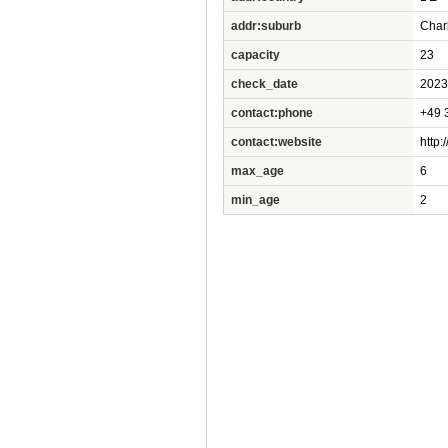
addr:suburb
Char
capacity
23
check_date
2023
contact:phone
+49 
contact:website
http:
max_age
6
min_age
2