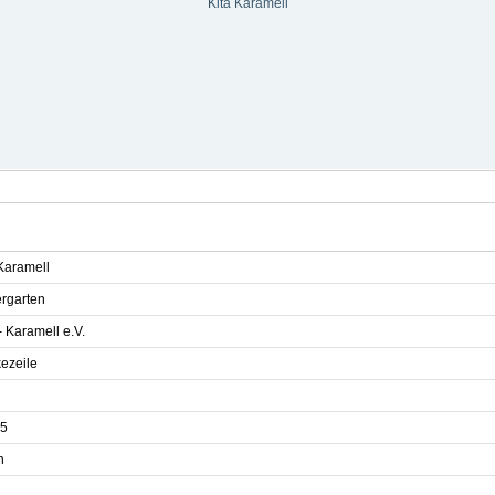
Kita Karamell
 Karamell
ergarten
 Karamell e.V.
kezeile
5
n