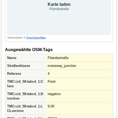
Karte laden
Filandastraße
Kartendaten ©
OpenStreetMap
.
Ausgewählte OSM-Tags
Name
Filandastraße
Straßenklasse
motorway_junction
Referenz
4
TMC:cid_58:tabcd_1:C
Point
lass
TMC:cid_58:tabcd_1:D
negative
irection
TMC:cid_58:tabcd_1:L
9.00
CLversion