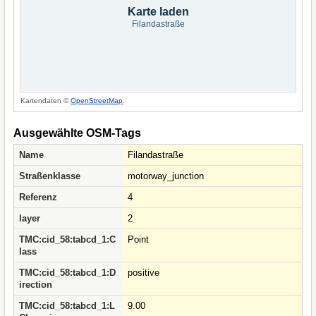
Karte laden
Filandastraße
Kartendaten ©
OpenStreetMap
.
Ausgewählte OSM-Tags
Name
Filandastraße
Straßenklasse
motorway_junction
Referenz
4
layer
2
TMC:cid_58:tabcd_1:C
Point
lass
TMC:cid_58:tabcd_1:D
positive
irection
TMC:cid_58:tabcd_1:L
9.00