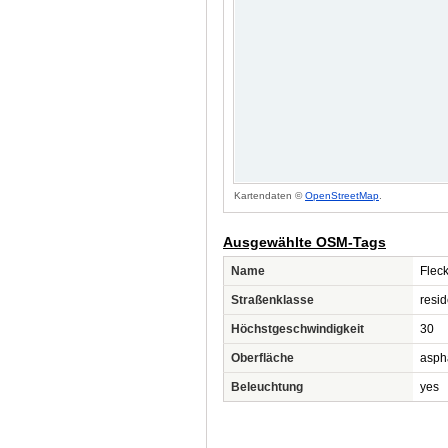
Kartendaten ©
OpenStreetMap
.
Ausgewählte OSM-Tags
Name
Flec
Straßenklasse
resid
Höchstgeschwindigkeit
30
Oberfläche
asph
Beleuchtung
yes