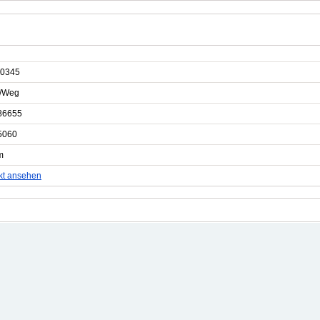
0345
e/Weg
86655
5060
m
kt ansehen