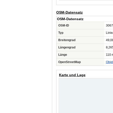
OSM-Datensatz
OSM-Datensatz
OSM-ID
3067
Typ
Lini
Breitengrad
49,0
Längengrad
8,26
Länge
110 
OpenStreetMap
Obje
Karte und Lage