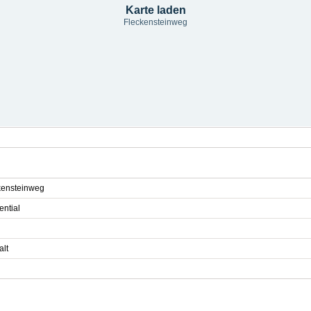
Karte laden
Fleckensteinweg
kensteinweg
ential
alt