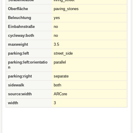
Oberfläche
paving_stones
Beleuchtung
yes
Einbahnstraße
no
cycleway:both
no
maxweight
3.5
parking:left
street_side
parking:left:orientatio
parallel
n
parking:right
separate
sidewalk
both
source:width
ARCore
width
3