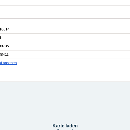
10614
t
99735
88411
kt ansehen
Karte laden