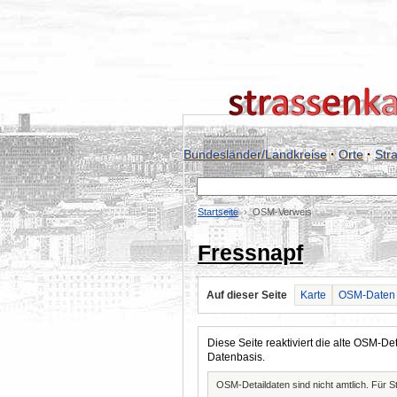
Bundesländer/Landkreise
·
Orte
·
Str
Startseite
OSM-Verweis
Fressnapf
Auf dieser Seite
Karte
OSM-Daten
Diese Seite reaktiviert die alte OSM-
Datenbasis.
OSM-Detaildaten sind nicht amtlich. Für 