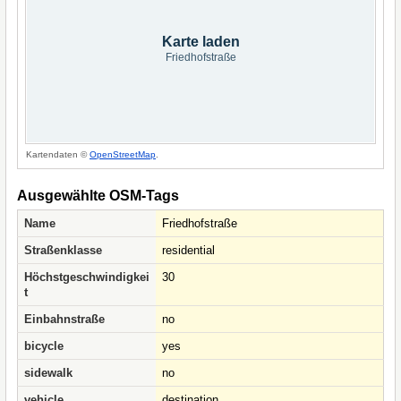
Karte laden
Friedhofstraße
Kartendaten ©
OpenStreetMap
.
Ausgewählte OSM-Tags
Name
Friedhofstraße
Straßenklasse
residential
Höchstgeschwindigkei
30
t
Einbahnstraße
no
bicycle
yes
sidewalk
no
vehicle
destination