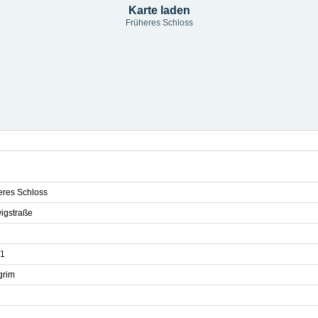
Karte laden
Früheres Schloss
eres Schloss
igstraße
1
grim