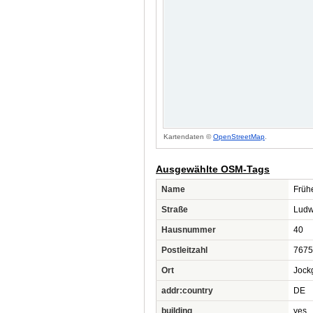
Kartendaten ©
OpenStreetMap
.
Ausgewählte OSM-Tags
Name
Früh
Straße
Ludw
Hausnummer
40
Postleitzahl
7675
Ort
Jock
addr:country
DE
building
yes