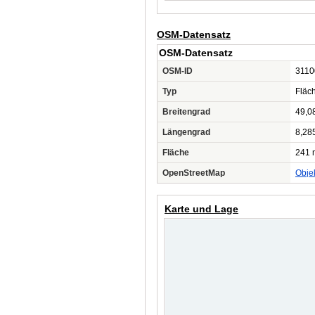
OSM-Datensatz
OSM-Datensatz
OSM-ID
3110
Typ
Fläc
Breitengrad
49,0
Längengrad
8,28
Fläche
241 
OpenStreetMap
Obje
Karte und Lage