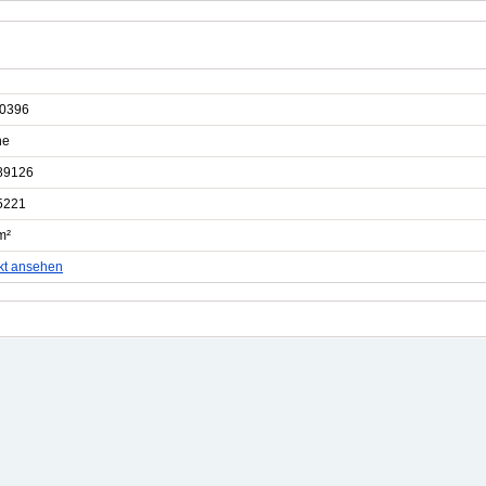
0396
he
89126
5221
m²
kt ansehen