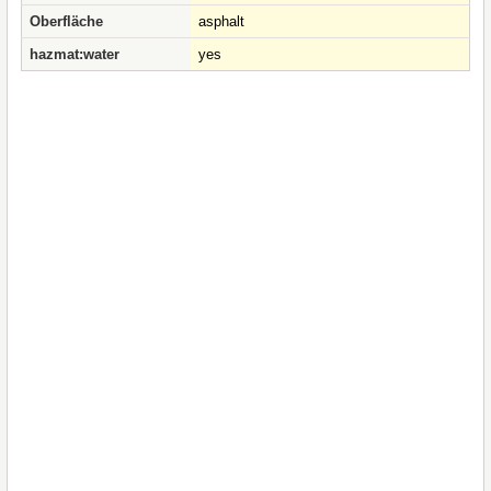
Oberfläche
asphalt
hazmat:water
yes