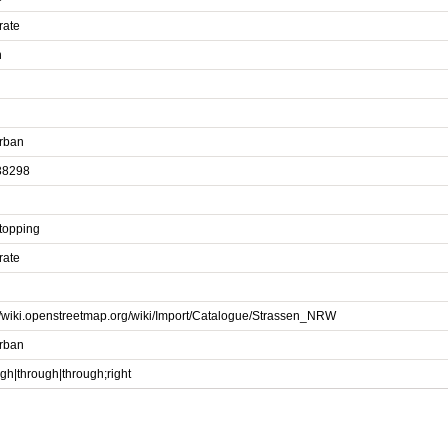
rate
n
rban
38298
topping
rate
://wiki.openstreetmap.org/wiki/Import/Catalogue/Strassen_NRW
rban
gh|through|through;right