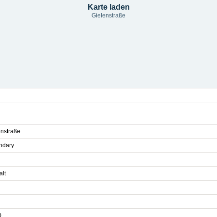
Karte laden
Gielenstraße
enstraße
ndary
alt
0