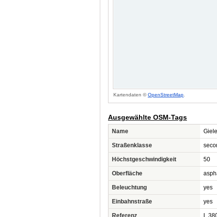
Kartendaten ©
OpenStreetMap
.
Ausgewählte OSM-Tags
Name
Giel
Straßenklasse
seco
Höchstgeschwindigkeit
50
Oberfläche
asph
Beleuchtung
yes
Einbahnstraße
yes
Referenz
L 38