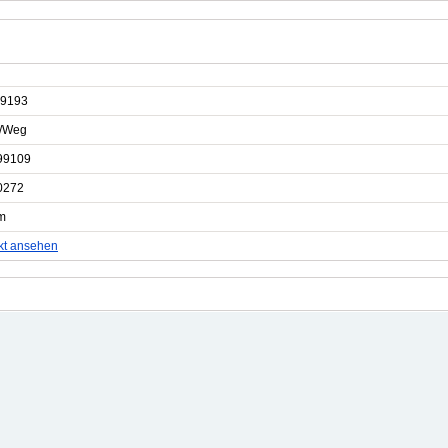
9193
e/Weg
99109
0272
m
kt ansehen