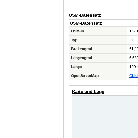
OSM-Datensatz
OSM-Datensatz
OSM-ID
1370
Typ
Lini
Breitengrad
51,1
Längengrad
6,68
Länge
109 
OpenStreetMap
Obje
Karte und Lage