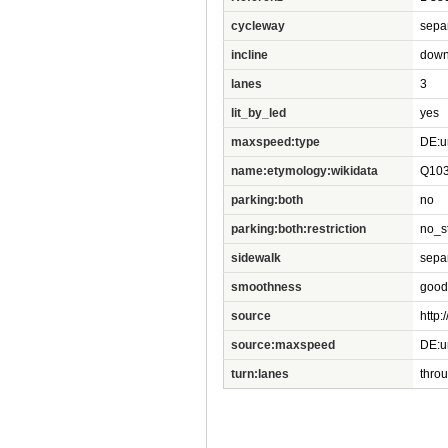
cycleway
sepa
incline
dow
lanes
3
lit_by_led
yes
maxspeed:type
DE:u
name:etymology:wikidata
Q10
parking:both
no
parking:both:restriction
no_s
sidewalk
sepa
smoothness
good
source
http
source:maxspeed
DE:u
turn:lanes
throu