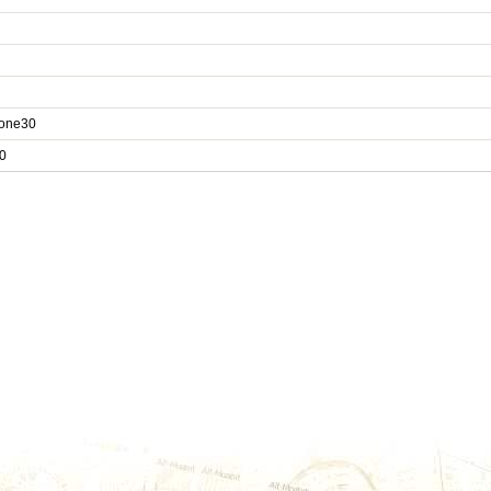
one30
0