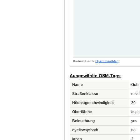
Kartendaten ©
OpenStreetMap
.
Ausgewählte OSM-Tags
Name
Gohr
Straßenklasse
resid
Höchstgeschwindigkeit
30
Oberfläche
asph
Beleuchtung
yes
cycleway:both
no
lanes
2