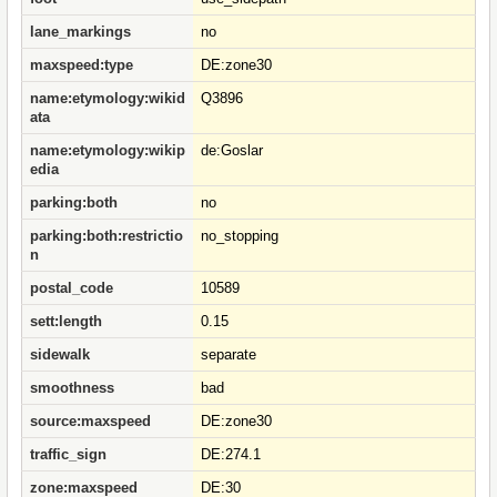
lane_markings
no
maxspeed:type
DE:zone30
name:etymology:wikid
Q3896
ata
name:etymology:wikip
de:Goslar
edia
parking:both
no
parking:both:restrictio
no_stopping
n
postal_code
10589
sett:length
0.15
sidewalk
separate
smoothness
bad
source:maxspeed
DE:zone30
traffic_sign
DE:274.1
zone:maxspeed
DE:30