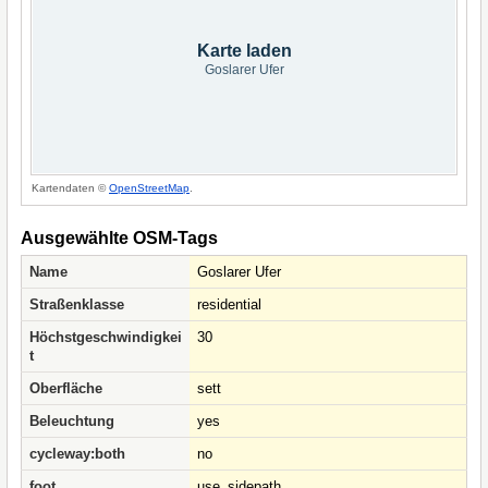
Karte laden
Goslarer Ufer
Kartendaten ©
OpenStreetMap
.
Ausgewählte OSM-Tags
Name
Goslarer Ufer
Straßenklasse
residential
Höchstgeschwindigkei
30
t
Oberfläche
sett
Beleuchtung
yes
cycleway:both
no
foot
use_sidepath