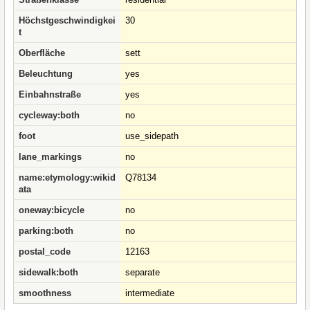
Höchstgeschwindigkei
30
t
Oberfläche
sett
Beleuchtung
yes
Einbahnstraße
yes
cycleway:both
no
foot
use_sidepath
lane_markings
no
name:etymology:wikid
Q78134
ata
oneway:bicycle
no
parking:both
no
postal_code
12163
sidewalk:both
separate
smoothness
intermediate