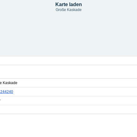
Karte laden
Große Kaskade
e Kaskade
8244240
r