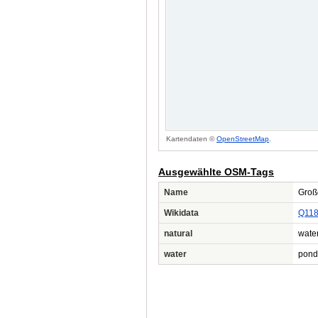
Kartendaten ©
OpenStreetMap
.
Ausgewählte OSM-Tags
Name
Groß
Wikidata
Q11
natural
wate
water
pond