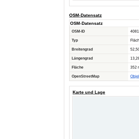
OSM-Datensatz
OSM-Datensatz
OSM-ID
4081
Typ
Fläc
Breitengrad
52,5
Längengrad
13,2
Fläche
352 
OpenStreetMap
Obje
Karte und Lage