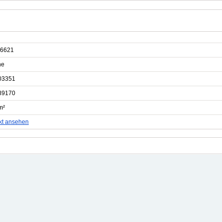
6621
he
03351
89170
m²
kt ansehen