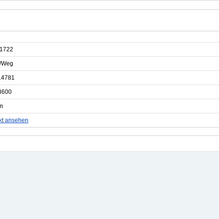
1722
e/Weg
14781
8600
m
kt ansehen