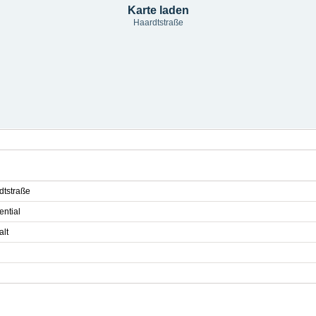
Karte laden
Haardtstraße
dtstraße
ential
alt