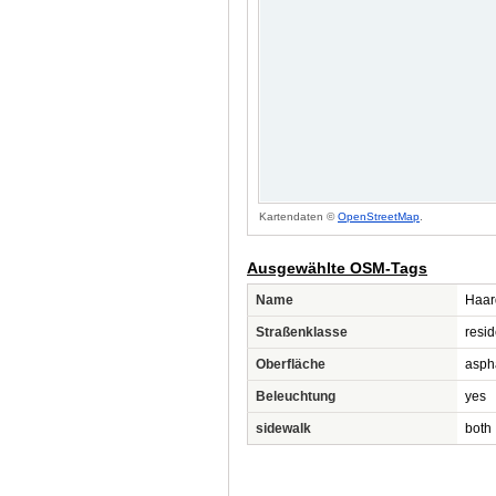
Kartendaten ©
OpenStreetMap
.
Ausgewählte OSM-Tags
Name
Haar
Straßenklasse
resid
Oberfläche
asph
Beleuchtung
yes
sidewalk
both