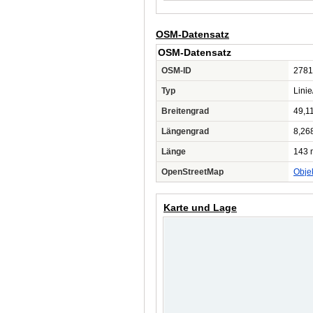
OSM-Datensatz
OSM-Datensatz
OSM-ID
2781
Typ
Lini
Breitengrad
49,1
Längengrad
8,26
Länge
143 
OpenStreetMap
Obje
Karte und Lage