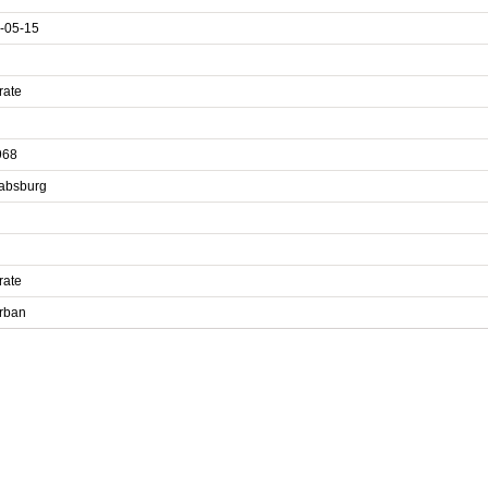
-05-15
rate
968
absburg
rate
rban