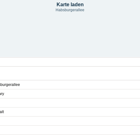
Karte laden
Habsburgerallee
burgerallee
ary
alt