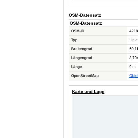
OSM-Datensatz
OSM-Datensatz
OSM-ID
4218
Typ
Lini
Breitengrad
50,1
Längengrad
8,70
Länge
9 m
OpenStreetMap
Obje
Karte und Lage