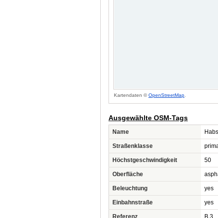
Kartendaten ©
OpenStreetMap
.
Ausgewählte OSM-Tags
Name
Habs
Straßenklasse
prim
Höchstgeschwindigkeit
50
Oberfläche
asph
Beleuchtung
yes
Einbahnstraße
yes
Referenz
B 3