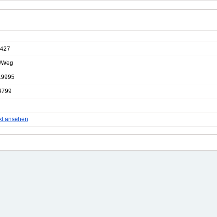
427
e/Weg
19995
4799
kt ansehen