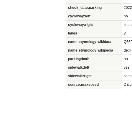
check_date:parking
2022
cycleway:left
no
cycleway:right
sepa
lanes
2
name:etymology:wikidata
Q65
name:etymology:wikipedia
de:H
parking:both
no
sidewalk:left
yes
sidewalk:right
sepa
source:maxspeed
DE:u