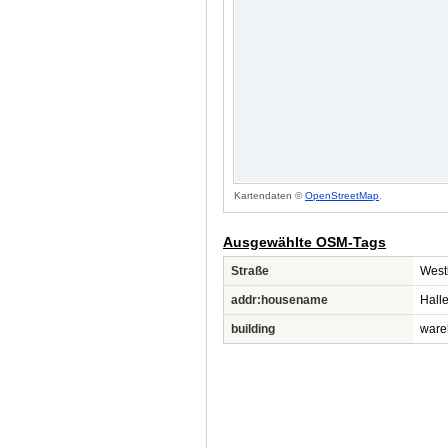
Kartendaten ©
OpenStreetMap
.
Ausgewählte OSM-Tags
Straße
West
addr:housename
Halle
building
ware