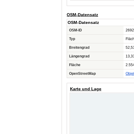
OSM-Datensatz
OSM-Datensatz
OSM-ID
2692
Typ
Fläc
Breitengrad
52,5
Längengrad
13,3
Fläche
2.55
OpenStreetMap
Obje
Karte und Lage