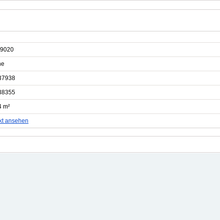
9020
he
37938
38355
4 m²
kt ansehen