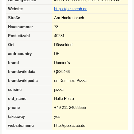
Website
https://pizzacab.de
Straße
Am Hackenbruch
Hausnummer
78
Postleitzahl
40231
Ort
Düsseldorf
addr:country
DE
brand
Domino's
brand:wikidata
Q839466
brand:wikipedia
en:Domino's Pizza
cuisine
pizza
old_name
Hallo Pizza
phone
+49 211 24088555
takeaway
yes
website:menu
http://pizzacab.de