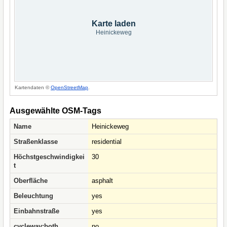
Karte laden
Heinickeweg
Kartendaten ©
OpenStreetMap
.
Ausgewählte OSM-Tags
Name
Heinickeweg
Straßenklasse
residential
Höchstgeschwindigkei
30
t
Oberfläche
asphalt
Beleuchtung
yes
Einbahnstraße
yes
cycleway:both
no