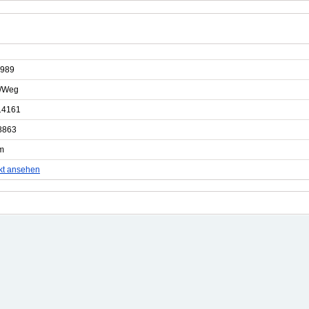
989
e/Weg
14161
8863
m
kt ansehen