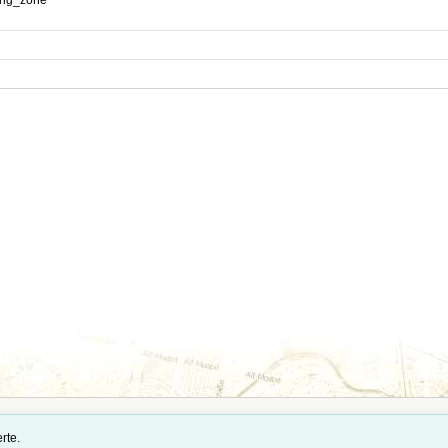
ing_zone
tände und Importdaten stehen auf der Seite
Quellennachweise und Datenimporte
.
rte.