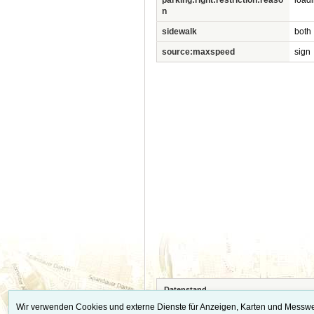
parking:right:restriction:reaso
load
n
sidewalk
both
source:maxspeed
sign
Datenstand
Die vollständigen Quellennachweise, Datens
Wir verwenden Cookies und externe Dienste für Anzeigen, Karten und Messwe