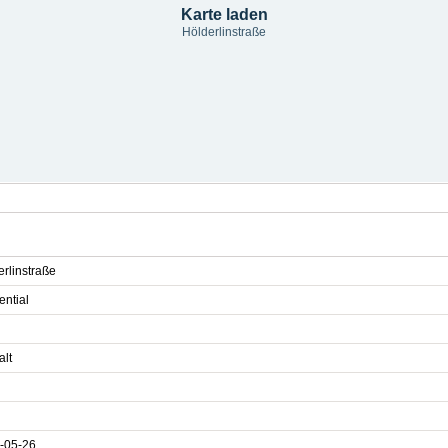
Karte laden
Hölderlinstraße
rlinstraße
ential
alt
-05-26