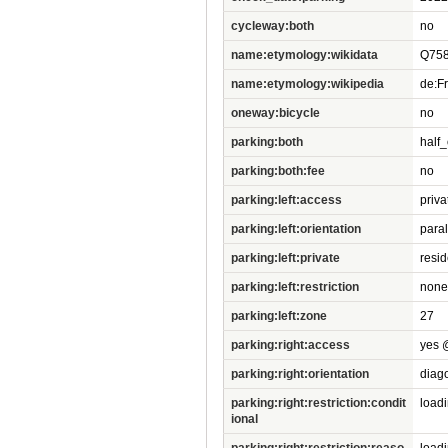
cycleway:both
no
name:etymology:wikidata
Q75
name:etymology:wikipedia
de:Fr
oneway:bicycle
no
parking:both
half
parking:both:fee
no
parking:left:access
priv
parking:left:orientation
paral
parking:left:private
resid
parking:left:restriction
none
parking:left:zone
27
parking:right:access
yes 
parking:right:orientation
diag
parking:right:restriction:condit
load
ional