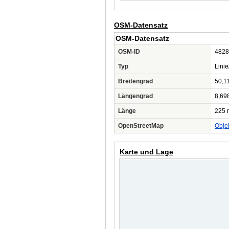
OSM-Datensatz
OSM-Datensatz
OSM-ID
4828
Typ
Lini
Breitengrad
50,1
Längengrad
8,69
Länge
225 
OpenStreetMap
Obje
Karte und Lage