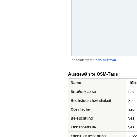
Kartendaten ©
OpenStreetMap
.
Ausgewählte OSM-Tags
Name
Hölde
Straßenklasse
resid
Höchstgeschwindigkeit
30
Oberfläche
asph
Beleuchtung
yes
Einbahnstraße
yes
check_date:parking
2022