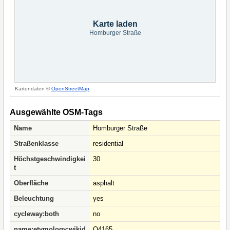
Karte laden
Homburger Straße
Kartendaten ©
OpenStreetMap
.
Ausgewählte OSM-Tags
Name
Homburger Straße
Straßenklasse
residential
Höchstgeschwindigkei
30
t
Oberfläche
asphalt
Beleuchtung
yes
cycleway:both
no
name:etymology:wikid
Q4165