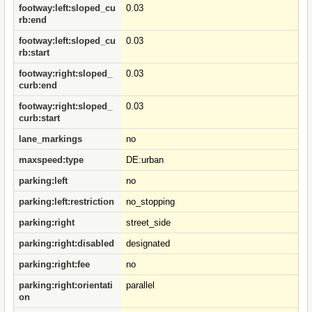
footway:left:sloped_cu
0.03
rb:end
footway:left:sloped_cu
0.03
rb:start
footway:right:sloped_
0.03
curb:end
footway:right:sloped_
0.03
curb:start
lane_markings
no
maxspeed:type
DE:urban
parking:left
no
parking:left:restriction
no_stopping
parking:right
street_side
parking:right:disabled
designated
parking:right:fee
no
parking:right:orientati
parallel
on