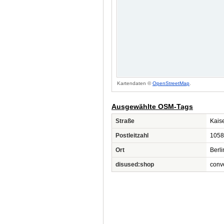
Kartendaten ©
OpenStreetMap
.
Ausgewählte OSM-Tags
Straße
Kais
Postleitzahl
1058
Ort
Berli
disused:shop
conv