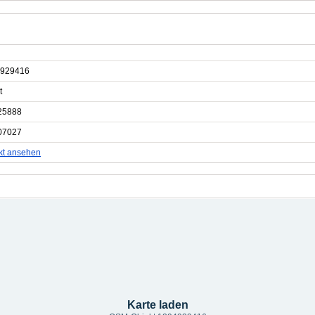
929416
t
25888
07027
kt ansehen
Karte laden