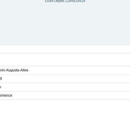
OSM-Objekt 1294929416
erin-Augusta-Allee
9
n
enience