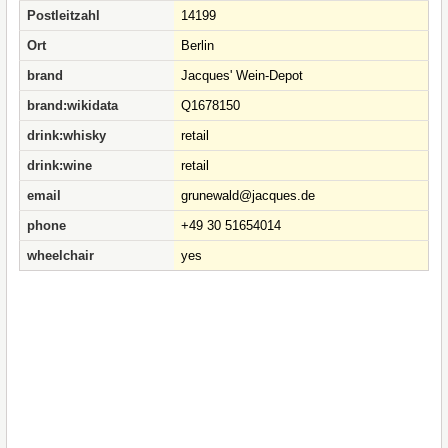
Postleitzahl
14199
Ort
Berlin
brand
Jacques' Wein-Depot
brand:wikidata
Q1678150
drink:whisky
retail
drink:wine
retail
email
grunewald@jacques.de
phone
+49 30 51654014
wheelchair
yes