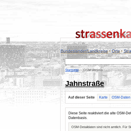
Bundesländer/Landkreise
·
Orte
·
Str
Startseite
OSM-Verweis
Jahnstraße
Auf dieser Seite
Karte
OSM-Daten
Diese Seite reaktiviert die alte OSM-
Datenbasis.
OSM-Detaildaten sind nicht amtlich. Für 