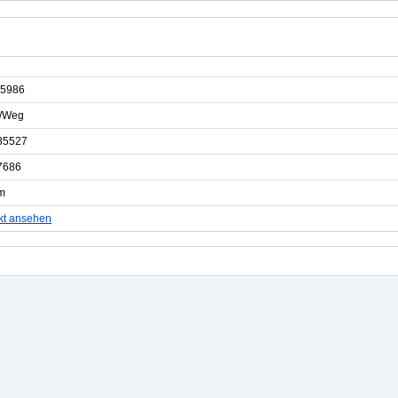
5986
e/Weg
85527
7686
m
kt ansehen