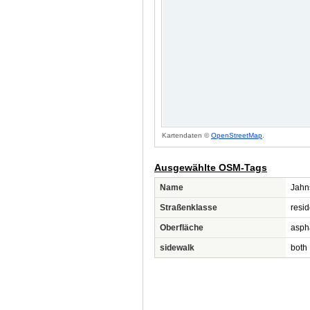
Kartendaten ©
OpenStreetMap
.
Ausgewählte OSM-Tags
Name
Jahn
Straßenklasse
resid
Oberfläche
asph
sidewalk
both