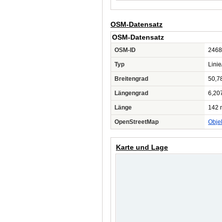
OSM-Datensatz
OSM-Datensatz
OSM-ID
2468
Typ
Lini
Breitengrad
50,7
Längengrad
6,20
Länge
142 
OpenStreetMap
Obje
Karte und Lage