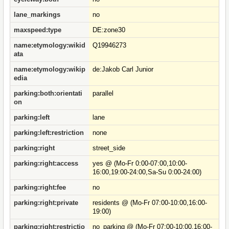
lane_markings
no
maxspeed:type
DE:zone30
name:etymology:wikid
Q19946273
ata
name:etymology:wikip
de:Jakob Carl Junior
edia
parking:both:orientati
parallel
on
parking:left
lane
parking:left:restriction
none
parking:right
street_side
parking:right:access
yes @ (Mo-Fr 0:00-07:00,10:00-
16:00,19:00-24:00,Sa-Su 0:00-24:00)
parking:right:fee
no
parking:right:private
residents @ (Mo-Fr 07:00-10:00,16:00-
19:00)
parking:right:restrictio
no_parking @ (Mo-Fr 07:00-10:00,16:00-