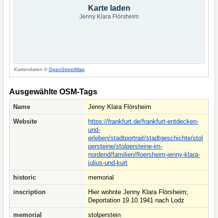
Karte laden
Jenny Klara Flörsheim
Kartendaten ©
OpenStreetMap
.
Ausgewählte OSM-Tags
Name
Jenny Klara Flörsheim
Website
https://frankfurt.de/frankfurt-entdecken-
und-
erleben/stadtportrait/stadtgeschichte/stol
persteine/stolpersteine-im-
nordend/familien/floersheim-jenny-klara-
julius-und-kurt
historic
memorial
inscription
Hier wohnte Jenny Klara Flörsheim;
Deportation 19.10.1941 nach Lodz
memorial
stolperstein