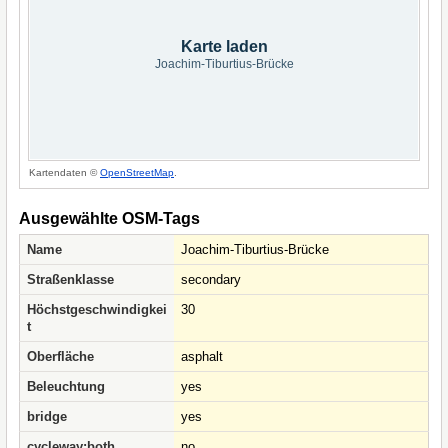
Karte laden
Joachim-Tiburtius-Brücke
Kartendaten ©
OpenStreetMap
.
Ausgewählte OSM-Tags
Name
Joachim-Tiburtius-Brücke
Straßenklasse
secondary
Höchstgeschwindigkei
30
t
Oberfläche
asphalt
Beleuchtung
yes
bridge
yes
cycleway:both
no