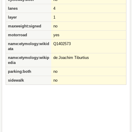
lanes
4
layer
1
maxweight:signed
no
motorroad
yes
name:etymology:wikid
Q1402573
ata
name:etymology:wikip
de:Joachim Tiburtius
edia
parking:both
no
sidewalk
no