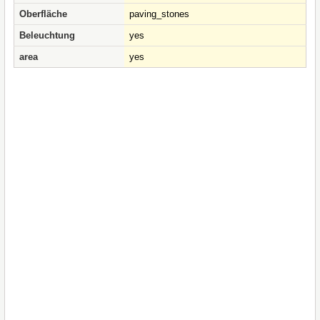
Oberfläche
paving_stones
Beleuchtung
yes
area
yes