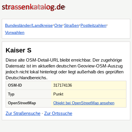
·
·
·
·
Bundesländer/Landkreise
Orte
Straßen
Postleitzahlen
Vorwahlen
Kaiser S
Diese alte OSM-Detail-URL bleibt erreichbar. Der zugehörige
Datensatz ist im aktuellen deutschen Geoview-OSM-Auszug
jedoch nicht lokal hinterlegt oder liegt außerhalb des geprüften
Deutschlandbereichs.
OSM-ID
317174136
Typ
Punkt
OpenStreetMap
Objekt bei OpenStreetMap ansehen
Zur Straßensuche
·
Zur Ortssuche