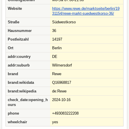
Website
https://www.rewe.de/marktseite/berlin/19
31154/rewe-markt-suedwestkorso-36/
Straße
Südwestkorso
Hausnummer
36
Postleitzahl
14197
Ort
Berlin
addr:country
DE
addr:suburb
Wilmersdorf
brand
Rewe
brand:wikidata
Q16968817
brand:wikipedia
de:Rewe
check_date:opening_h
2024-10-16
ours
phone
+493083222208
wheelchair
yes