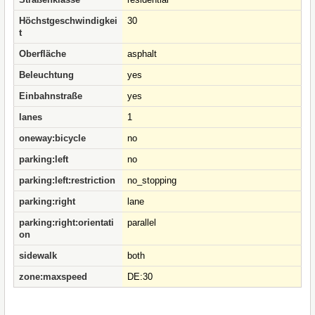
Höchstgeschwindigkei
30
t
Oberfläche
asphalt
Beleuchtung
yes
Einbahnstraße
yes
lanes
1
oneway:bicycle
no
parking:left
no
parking:left:restriction
no_stopping
parking:right
lane
parking:right:orientati
parallel
on
sidewalk
both
zone:maxspeed
DE:30