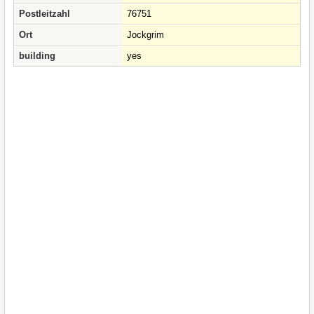
Postleitzahl
76751
Ort
Jockgrim
building
yes