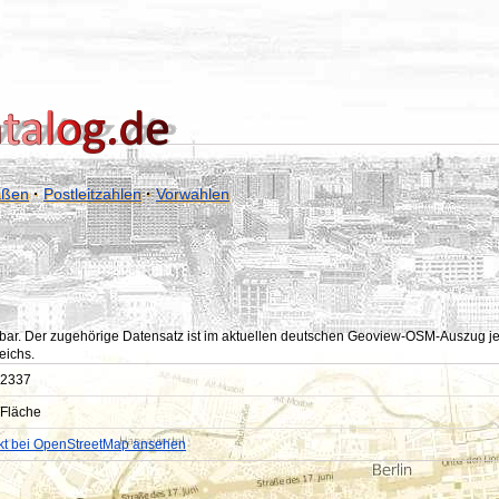
aßen
·
Postleitzahlen
·
Vorwahlen
bar. Der zugehörige Datensatz ist im aktuellen deutschen Geoview-OSM-Auszug jedoc
eichs.
2337
Fläche
kt bei OpenStreetMap ansehen