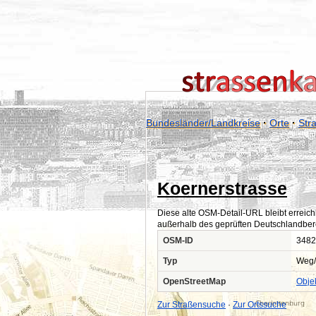
Bundesländer/Landkreise
·
Orte
·
Str
Koernerstrasse
Diese alte OSM-Detail-URL bleibt erreich
außerhalb des geprüften Deutschlandber
OSM-ID
3482
Typ
Weg/
OpenStreetMap
Obje
Zur Straßensuche
·
Zur Ortssuche