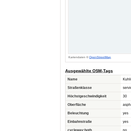
Kartendaten ©
OpenStreetMap
.
Ausgewählte OSM-Tags
Name
Kuhl
Straßenklasse
servi
Höchstgeschwindigkeit
30
Oberfläche
asph
Beleuchtung
yes
Einbahnstraße
yes
cycleway:both
no