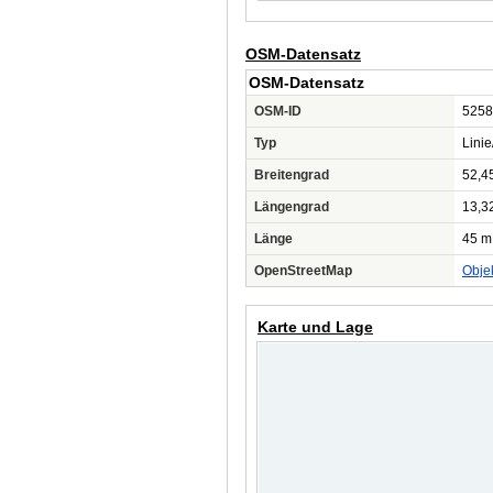
OSM-Datensatz
OSM-Datensatz
OSM-ID
5258
Typ
Lini
Breitengrad
52,4
Längengrad
13,3
Länge
45 m
OpenStreetMap
Obje
Karte und Lage