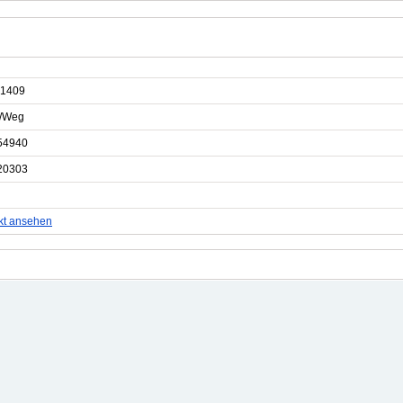
1409
e/Weg
54940
20303
kt ansehen