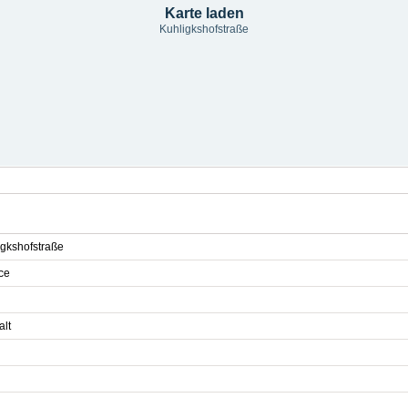
Karte laden
Kuhligkshofstraße
igkshofstraße
ce
alt