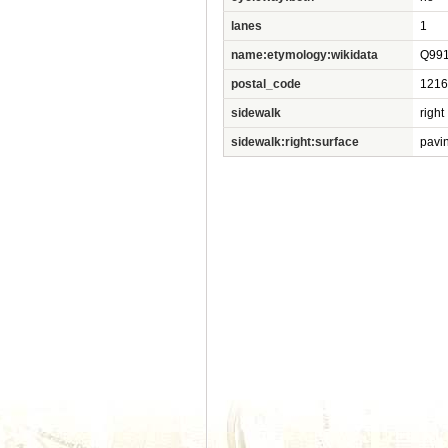
lanes
1
name:etymology:wikidata
Q99
postal_code
1216
sidewalk
right
sidewalk:right:surface
pavi