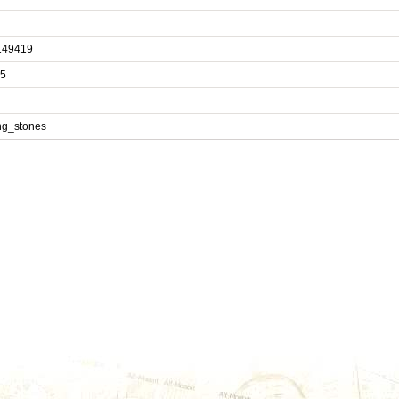
149419
5
ng_stones