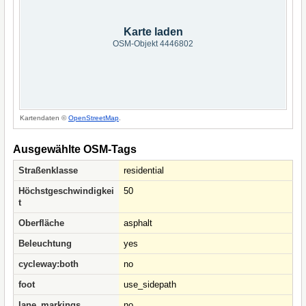
Karte laden
OSM-Objekt 4446802
Kartendaten ©
OpenStreetMap
.
Ausgewählte OSM-Tags
Straßenklasse
residential
Höchstgeschwindigkei
50
t
Oberfläche
asphalt
Beleuchtung
yes
cycleway:both
no
foot
use_sidepath
lane_markings
no