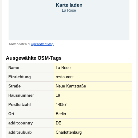
Karte laden
La Rose
Kartendaten ©
OpenStreetMap
.
Ausgewählte OSM-Tags
Name
La Rose
Einrichtung
restaurant
Straße
Neue Kantstraße
Hausnummer
19
Postleitzahl
14057
Ort
Berlin
addr:country
DE
addr:suburb
Charlottenburg