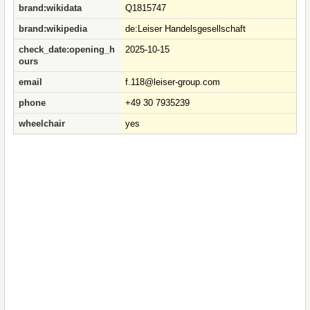
brand:wikidata
Q1815747
brand:wikipedia
de:Leiser Handelsgesellschaft
check_date:opening_h
2025-10-15
ours
email
f.118@leiser-group.com
phone
+49 30 7935239
wheelchair
yes