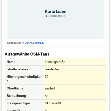
Karte laden
Lessingstraße
Kartendaten ©
OpenStreetMap
.
Ausgewählte OSM-Tags
Name
Lessingstraße
Straßenklasse
residential
Höchstgeschwindigkei
30
t
Oberfläche
asphalt
Beleuchtung
no
maxspeed:type
DE:zone30
sidewalk
no