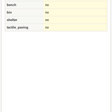
bench
no
bin
no
shelter
no
tactile_paving
no