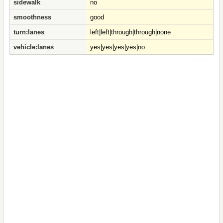
sidewalk
no
smoothness
good
turn:lanes
left|left|through|through|none
vehicle:lanes
yes|yes|yes|yes|no