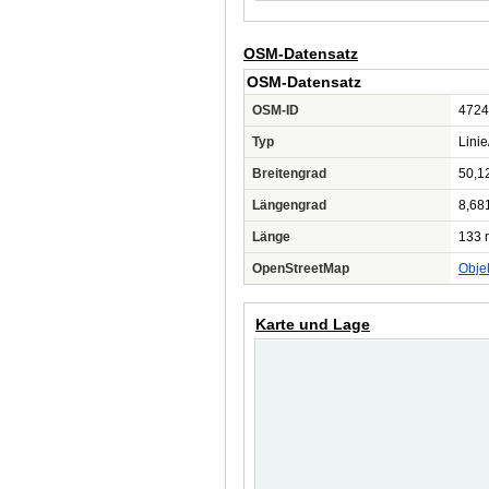
OSM-Datensatz
OSM-Datensatz
OSM-ID
4724
Typ
Lini
Breitengrad
50,1
Längengrad
8,68
Länge
133 
OpenStreetMap
Obje
Karte und Lage