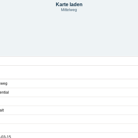
Karte laden
Mittelweg
elweg
ential
alt
-03-15