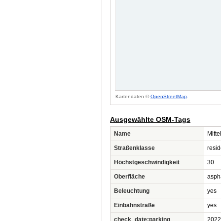
Kartendaten ©
OpenStreetMap
.
Ausgewählte OSM-Tags
Name
Mitt
Straßenklasse
resid
Höchstgeschwindigkeit
30
Oberfläche
asph
Beleuchtung
yes
Einbahnstraße
yes
check_date:parking
2022