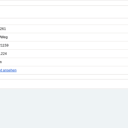
261
e/Weg
21159
1224
m
kt ansehen