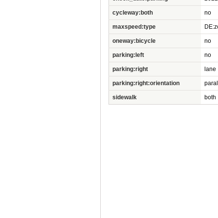
cycleway:both
no
maxspeed:type
DE:z
oneway:bicycle
no
parking:left
no
parking:right
lane
parking:right:orientation
paral
sidewalk
both