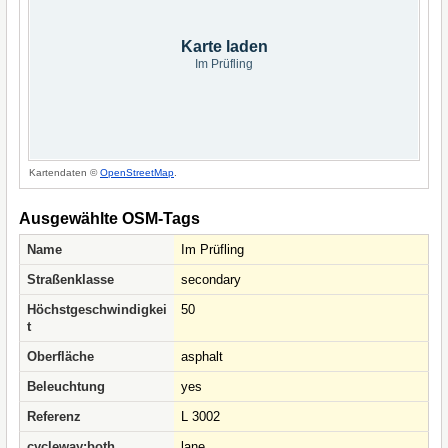
Karte laden
Im Prüfling
Kartendaten ©
OpenStreetMap
.
Ausgewählte OSM-Tags
Name
Im Prüfling
Straßenklasse
secondary
Höchstgeschwindigkei
50
t
Oberfläche
asphalt
Beleuchtung
yes
Referenz
L 3002
cycleway:both
lane