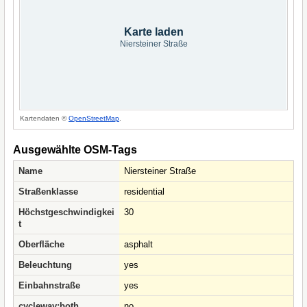
Karte laden
Niersteiner Straße
Kartendaten ©
OpenStreetMap
.
Ausgewählte OSM-Tags
Name
Niersteiner Straße
Straßenklasse
residential
Höchstgeschwindigkei
30
t
Oberfläche
asphalt
Beleuchtung
yes
Einbahnstraße
yes
cycleway:both
no