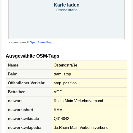
Karte laden
Ostendstraße
Kartendaten ©
OpenStreetMap
.
Ausgewählte OSM-Tags
Name
Ostendstraße
Bahn
tram_stop
Öffentlicher Verkehr
stop_position
Betreiber
VGF
network
Rhein-Main-Verkehrsverbund
network:short
RMV
network:wikidata
Q314042
network:wikipedia
de:Rhein-Main-Verkehrsverbund