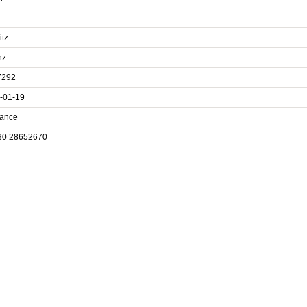
itz
nz
7292
-01-19
rance
30 28652670