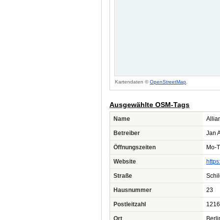
Kartendaten ©
OpenStreetMap
.
Ausgewählte OSM-Tags
Name
Alli
Betreiber
Jan 
Öffnungszeiten
Mo-T
Website
https
Straße
Schi
Hausnummer
23
Postleitzahl
1216
Ort
Berli