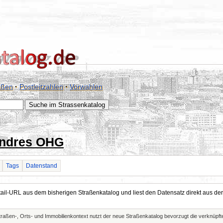
aßen
·
Postleitzahlen
·
Vorwahlen
Andres OHG
Tags
Datenstand
Detail-URL aus dem bisherigen Straßenkatalog und liest den Datensatz direkt aus
Straßen-, Orts- und Immobilienkontext nutzt der neue Straßenkatalog bevorzugt die verknüp