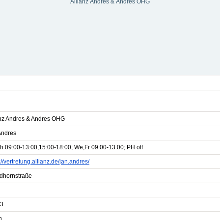
Allianz Andres & Andres OHG
anz Andres & Andres OHG
Andres
h 09:00-13:00,15:00-18:00; We,Fr 09:00-13:00; PH off
://vertretung.allianz.de/jan.andres/
ldhornstraße
3
n