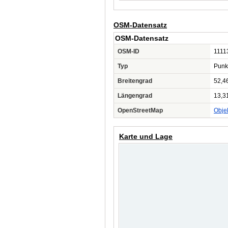
OSM-Datensatz
OSM-Datensatz
OSM-ID
1111
Typ
Punk
Breitengrad
52,4
Längengrad
13,3
OpenStreetMap
Obje
Karte und Lage