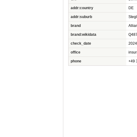
addr:country
DE
addr:suburb
Stegl
brand
Allia
brand:wikidata
Q48
check_date
2024
office
insu
phone
+49 