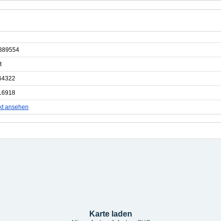
389554
t
64322
16918
kt ansehen
Karte laden