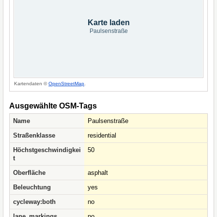
Karte laden
Paulsenstraße
Kartendaten ©
OpenStreetMap
.
Ausgewählte OSM-Tags
Name
Paulsenstraße
Straßenklasse
residential
Höchstgeschwindigkei
50
t
Oberfläche
asphalt
Beleuchtung
yes
cycleway:both
no
lane_markings
no